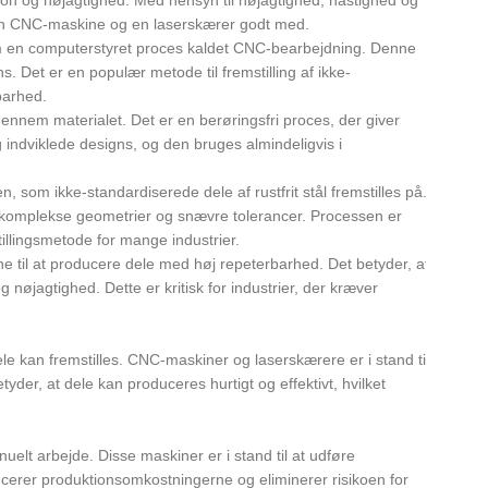
 en CNC-maskine og en laserskærer godt med.
 en computerstyret proces kaldet CNC-bearbejdning. Denne
Det er en populær metode til fremstilling af ikke-
barhed.
ennem materialet. Det er en berøringsfri proces, der giver
 indviklede designs, og den bruges almindeligvis i
 som ikke-standardiserede dele af rustfrit stål fremstilles på.
 komplekse geometrier og snævre tolerancer. Processen er
stillingsmetode for mange industrier.
e til at producere dele med høj repeterbarhed. Det betyder, at
jagtighed. Dette er kritisk for industrier, der kræver
 kan fremstilles. CNC-maskiner og laserskærere er i stand til
yder, at dele kan produceres hurtigt og effektivt, hvilket
elt arbejde. Disse maskiner er i stand til at udføre
ducerer produktionsomkostningerne og eliminerer risikoen for