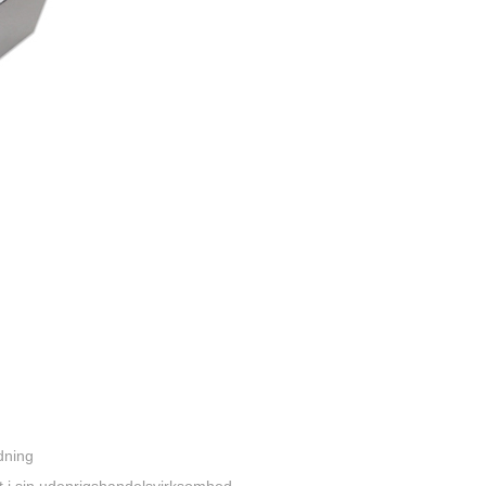
dning
 i sin udenrigshandelsvirksomhed.