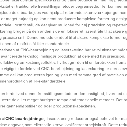
ksitet er traditionelle fremstillingsmetoder begrænsede. Her kommer
jdede dele bearbejdes ved hjælp af roterende skæreværktøjer gennem
 er meget nøjagtig og kan nemt producere komplekse former og designs. 
ddele i rustfrit stål, da det giver mulighed for høj præcision og repeter
kæring bruger på den anden side en fokuseret laserstråle til at skære g
g præcise snit. Denne metode er ideel til at skære komplekse former og
ionen af ​​rustfrit stål ikke-standarddele.
ationen af ​​CNC-bearbejdning og laserskæring har revolutioneret måden,
avancerede teknologi muliggør produktion af dele med høj præcision,
 effektiv og omkostningseffektiv, hvilket gør den til en foretrukken frem
de vigtigste fordele ved CNC-bearbejdning og laserskæring er deres evn
mme del kan produceres igen og igen med samme grad af præcision og nø
umenproduktion af ikke-standarddele.
en fordel ved denne fremstillingsmetode er den hastighed, hvormed dele
ucere dele i et meget hurtigere tempo end traditionelle metoder. Det bet
rer gennemløbstider og øger produktionskapaciteten.
 af
CNC-bearbejdning
og laserskæring reducerer også behovet for manu
kse opgaver, som ellers ville kræve kvalificeret arbejdskraft. Dette re