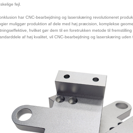
kelige fejl.
nklusion har CNC-bearbejdning og laserskæring revolutioneret produktion
ogier muliggør produktion af dele med høj præcision, komplekse geometr
ingseffektive, hvilket gør dem til en foretrukken metode til fremstillin
andarddele af høj kvalitet, vil CNC-bearbejdning og laserskæring uden tviv