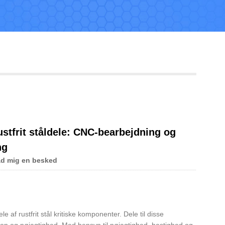
Live
ustfrit ståldele: CNC-bearbejdning og
ng
ad mig en besked
e af rustfrit stål kritiske komponenter. Dele til disse
ion og nøjagtighed. Med hensyn til nøjagtighed, hastighed og