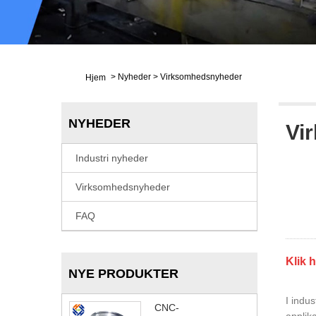
>
Nyheder
>
Virksomhedsnyheder
Hjem
NYHEDER
Vi
Industri nyheder
Virksomhedsnyheder
FAQ
Klik 
NYE PRODUKTER
I indus
CNC-
applik