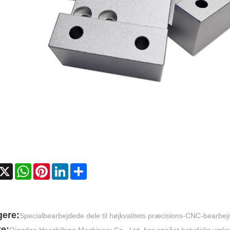
acebook
X
WhatsApp
Pinterest
LinkedIn
Share
gere:
Specialbearbejdede dele til højkvalitets præcisions-CNC-bearbej
e:
Qingdao Haozhifeng Machinery Co., Ltd. har opnået betydelig vækst