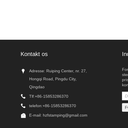
Kontakt os
In
For
Adresse: Ruiping Center, nr. 27,
ste
Hongqi Road, Pingdu City,
pri
kon
Qingdao
introduceret en n
Tlf:
+86-15853286370
beslag er designe
telefon:
+86-15853286370
trafikstyringssy
korrosionsbestan
E-mail:
hzfstamping@gmail.com