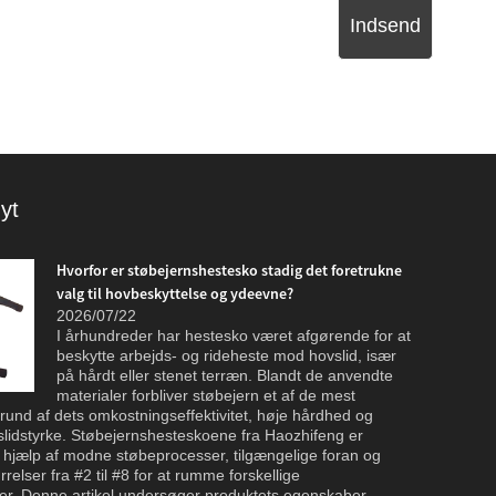
Indsend
yt
Hvorfor er støbejernshestesko stadig det foretrukne
valg til hovbeskyttelse og ydeevne?
2026/07/22
I århundreder har hestesko været afgørende for at
beskytte arbejds- og rideheste mod hovslid, især
virksomhede
på hårdt eller stenet terræn. Blandt de anvendte
Qingdao Ha
materialer forbliver støbejern et af de mest
feedback fr
rund af dets omkostningseffektivitet, høje hårdhed og
omfattende 
lidstyrke. Støbejernshesteskoene fra Haozhifeng er
på udenrig
ed hjælp af modne støbeprocesser, tilgængelige foran og
rrelser fra #2 til #8 for at rumme forskellige
r. Denne artikel undersøger produktets egenskaber,