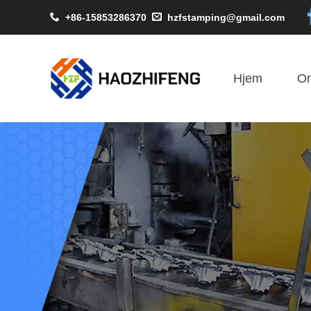
+86-15853286370
hzfstamping@gmail.com
Hjem
O