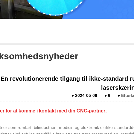
rksomhedsnyheder
En revolutionerende tilgang til ikke-standard r
laserskæri
●
2024-05-06
●
6
●
Efterl
her for at komme i kontakt med din CNC-partner
:
trier som rumfart, bilindustrien, medicin og elektronik er ikke-standarddel
ationer skal opfylde specifikke krav og være produceret med høj præcis