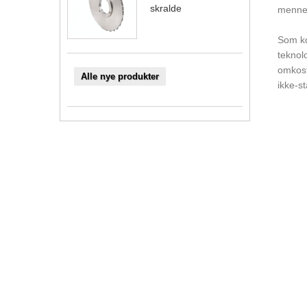
skralde
mennes
Som ko
teknol
omkostn
Alle nye produkter
ikke-st