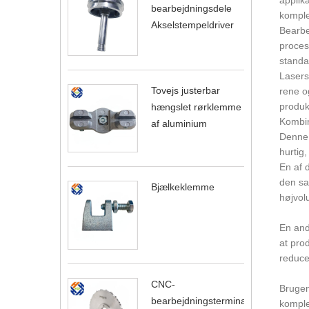
bearbejdningsdele
komple
Akselstempeldriver
Bearbe
proces
standar
Lasers
Tovejs justerbar
rene o
produkt
hængslet rørklemme
Kombin
af aluminium
Denne 
hurtig,
En af 
den sa
Bjælkeklemme
højvol
En and
at prod
reduce
CNC-
Brugen
bearbejdningsterminal
komple