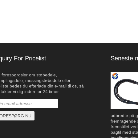
quiry For Pricelist
Seneste n
 forespørgsler om støbedele,
Højtydende aluminiums trafikbeslag
mplingsdele, messingstøbedele eller
2024/09/23
sliste bedes du efterlade din e-mail til os, så
Som svar på den voksende efterspørgsel efter
takter vi dig inden for 24 timer.
pålidelig og bæredygtig trafikinfrastruktur har
Qingdao Haozhifeng Machinery Co., Ltd.
y linje af højtydende aluminium trafikbeslag. Disse
t til at opfylde de strenge krav til moderne
stemer og tilbyder enestående holdbarhed,
udbredte på g
dighed og nem installation.
fremragende s
fremstillet v
bagtil med stø
hovdimensione